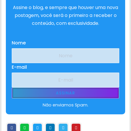
Assine o blog, e sempre que houver uma nova
postagem, você será o primeiro a receber o
conteúdo, com exclusividade.
Nome
E-mail
Não enviamos Spam.